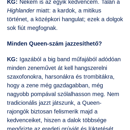
KG:
Nekem is az egyik kedvencem. Talán a
Highlander
miatt: a kardok, a mitikus
történet, a középkori hangulat; ezek a dolgok
sok fiút megfognak.
Minden Queen-szám jazzesíthető?
KG:
Igazából a big band műfajából adódóan
minden zeneművet át kell hangszerelni
szaxofonokra, harsonákra és trombitákra,
hogy a zene még gazdagabban, még
nagyobb pompával szólalhasson meg. Nem
tradicionális jazzt játszunk, a Queen-
rajongók biztosan felismerik majd a
kedvenceiket, hiszen a dalok többsége
megőrizte az eredeti grúvját és lüktetését.