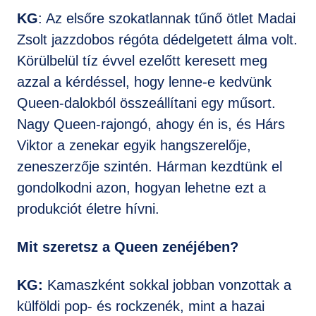
KG
: Az elsőre szokatlannak tűnő ötlet Madai
Zsolt jazzdobos régóta dédelgetett álma volt.
Körülbelül tíz évvel ezelőtt keresett meg
azzal a kérdéssel, hogy lenne-e kedvünk
Queen-dalokból összeállítani egy műsort.
Nagy Queen-rajongó, ahogy én is, és Hárs
Viktor a zenekar egyik hangszerelője,
zeneszerzője szintén. Hárman kezdtünk el
gondolkodni azon, hogyan lehetne ezt a
produkciót életre hívni.
Mit szeretsz a Queen zenéjében?
KG:
Kamaszként sokkal jobban vonzottak a
külföldi pop- és rockzenék, mint a hazai