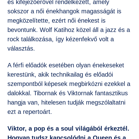
és kifejezőerővel rendelkezett, amely
sokszor a női énekhangok magasságát is
megközelítette, ezért női énekest is
bevontunk. Wolf Katihoz közel áll a jazz és a
rock találkozása, így kézenfekvő volt a
választás.
A férfi előadók esetében olyan énekeseket
kerestünk, akik technikailag és előadói
szempontból képesek megbirkózni ezekkel a
dalokkal. Tibornak és Viktornak fantasztikus
hangja van, hitelesen tudják megszólaltatni
ezt a repertoárt.
Viktor, a pop és a soul világából érkeztél.
Hogyan tudsz kapcsolódni a Queen és a