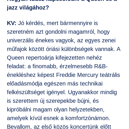
jazz világához?
KV:
Jó kérdés, mert bármennyire is
szeretném azt gondolni magamról, hogy
univerzális énekes vagyok, az egyes zenei
műfajok között óriási különbségek vannak. A
Queen repertoárja kifejezetten nehéz
feladat: a finomabb, érzelmesebb R&B-
énekléshez képest Freddie Mercury teátrális
előadásmódja egészen más technikai
felkészültséget igényel. Ugyanakkor mindig
is szerettem új szerepekbe bújni, és
kipróbálni magam olyan helyzetekben,
amelyek kívül esnek a komfortzónámon.
Bevallom, az első közös koncertünk előtt