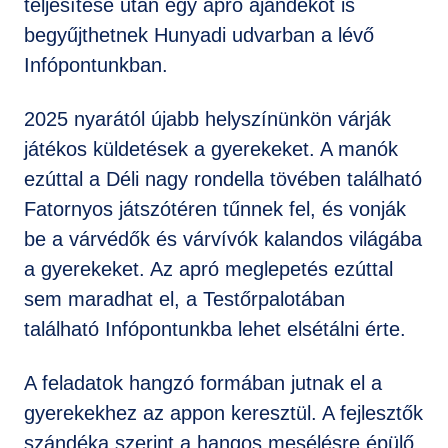
teljesítése után egy apró ajándékot is
begyűjthetnek Hunyadi udvarban a lévő
Infópontunkban.
2025 nyarától újabb helyszínünkön várják
játékos küldetések a gyerekeket. A manók
ezúttal a Déli nagy rondella tövében található
Fatornyos játszótéren tűnnek fel, és vonják
be a várvédők és várvívók kalandos világába
a gyerekeket. Az apró meglepetés ezúttal
sem maradhat el, a Testőrpalotában
található Infópontunkba lehet elsétálni érte.
A feladatok hangzó formában jutnak el a
gyerekekhez az appon keresztül. A fejlesztők
szándéka szerint a hangos mesélésre épülő