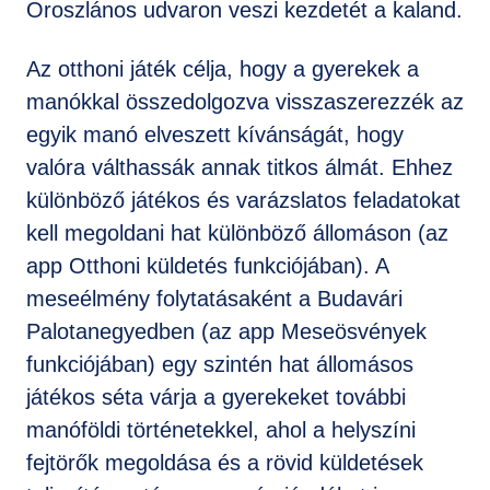
Oroszlános udvaron veszi kezdetét a kaland.
Az otthoni játék célja, hogy a gyerekek a
manókkal összedolgozva visszaszerezzék az
egyik manó elveszett kívánságát, hogy
valóra válthassák annak titkos álmát. Ehhez
különböző játékos és varázslatos feladatokat
kell megoldani hat különböző állomáson (az
app Otthoni küldetés funkciójában). A
meseélmény folytatásaként a Budavári
Palotanegyedben (az app Meseösvények
funkciójában) egy szintén hat állomásos
játékos séta várja a gyerekeket további
manóföldi történetekkel, ahol a helyszíni
fejtörők megoldása és a rövid küldetések