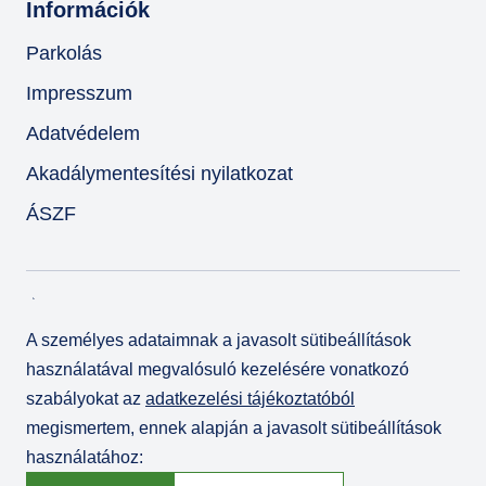
Információk
Parkolás
Impresszum
Adatvédelem
Akadálymentesítési nyilatkozat
ÁSZF
A személyes adataimnak a javasolt sütibeállítások
használatával megvalósuló kezelésére vonatkozó
szabályokat az
adatkezelési tájékoztatóból
megismertem, ennek alapján a javasolt sütibeállítások
használatához:
© Várkert Bazár 2026
Fejlesztette az
Integral Vision Kft.