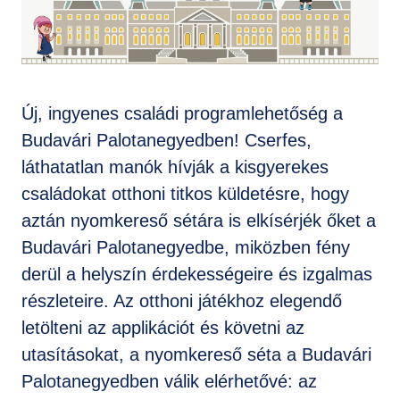
GYIK
Új, ingyenes családi programlehetőség a
Budavári Palotanegyedben! Cserfes,
láthatatlan manók hívják a kisgyerekes
családokat otthoni titkos küldetésre, hogy
aztán nyomkereső sétára is elkísérjék őket a
Budavári Palotanegyedbe, miközben fény
derül a helyszín érdekességeire és izgalmas
részleteire. Az otthoni játékhoz elegendő
letölteni az applikációt és követni az
utasításokat, a nyomkereső séta a Budavári
Palotanegyedben válik elérhetővé: az