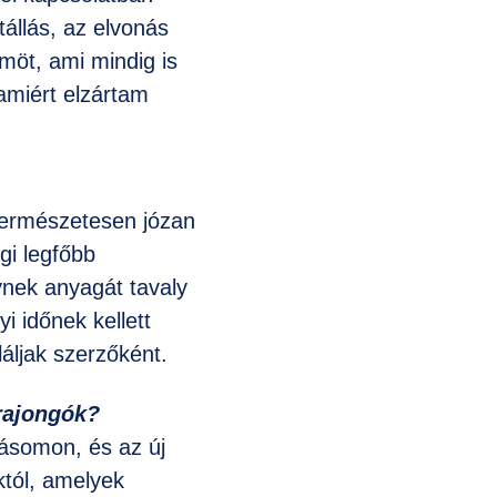
állás, az elvonás
möt, ami mindig is
lamiért elzártam
 természetesen józan
igi legfőbb
ek anyagát tavaly
 időnek kellett
láljak szerzőként.
 rajongók?
tásomon, és az új
któl, amelyek