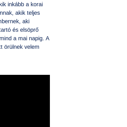
ik inkább a korai
nnak, akik teljes
bernek, aki
tartó és elsöprő
mind a mai napig. A
t örülnek velem