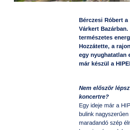
Bérczesi Róbert a
Várkert Bazárban. 
természetes energi
Hozzátette, a rajo
egy nyughatatlan e
már készül a HIP
Nem először lépsz 
koncertre?
Egy ideje már a HI
bulink nagyszerűen 
maradandó szép élm