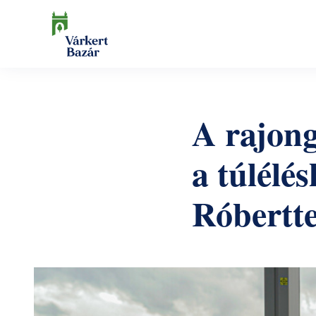
Ugrás
a
tartalomra
Keresés
A rajong
a túlélés
Róbertte