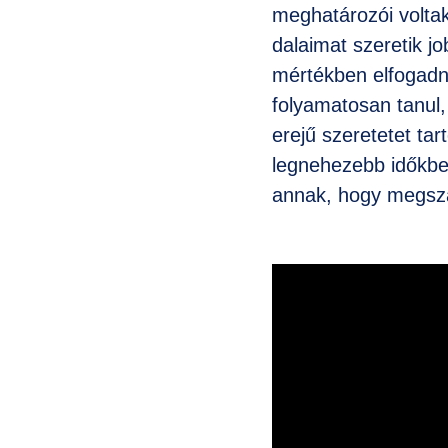
meghatározói voltak
dalaimat szeretik jo
mértékben elfogadn
folyamatosan tanul, 
erejű szeretetet ta
legnehezebb időkbe
annak, hogy megsz