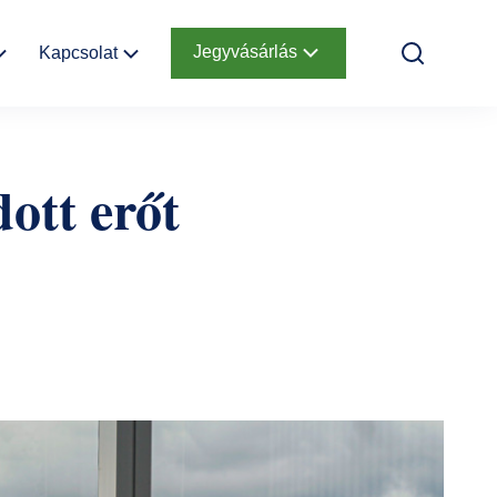
Jegyvásárlás
Kapcsolat
k
Elérhetőség
Online jegyek
dott erőt
Megközelítés
Ajándékutalvány
Nyitvatartás
Infopont,
jegypénztár
Hírlevél
feliratkozás
Helyszínbérlés