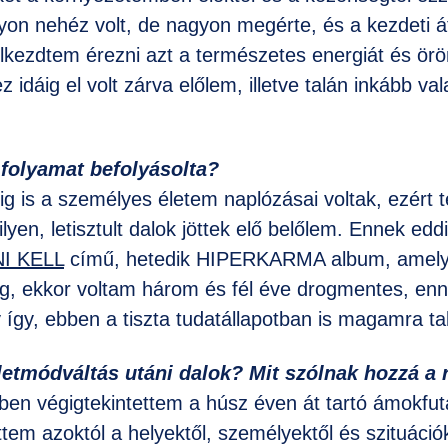
yon nehéz volt, de nagyon megérte, és a kezdeti át
lkezdtem érezni azt a természetes energiát és örö
 idáig el volt zárva előlem, illetve talán inkább va
 folyamat befolyásolta?
ig is a személyes életem naplózásai voltak, ezért
ilyen, letisztult dalok jöttek elő belőlem. Ennek edd
I KELL
című, hetedik HIPERKARMA album, amelyn
, ekkor voltam három és fél éve drogmentes, ennyi
y így, ebben a tiszta tudatállapotban is magamra ta
életmódváltás utáni dalok? Mit szólnak hozzá a
körben végigtekintettem a húsz éven át tartó ámokfu
tem azoktól a helyektől, személyektől és szituáció