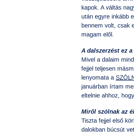
kapok. A váltás nag
után egyre inkább e
bennem volt, csak ez
magam elől.
A dalszerzést ez a
Mivel a dalaim mind
fejjel teljesen másm
lenyomata a
SZÓLN
januárban írtam meg
eltelnie ahhoz, hog
Miről szólnak az 
Tiszta fejjel első 
dalokban búcsút vet