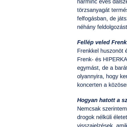
harminc éves dalsz
törzsanyagát term
felfogásban, de ját
néhány feldolgozást
Fellép veled Frenk
Frenkkel huszonöt é
Frenk- és HIPERKARM
egymást, de a barát
olyannyira, hogy ke
koncerten a közösen 
Hogyan hatott a s
Nemcsak szerintem,
drogok nélküli élet
visszajelzések, ami