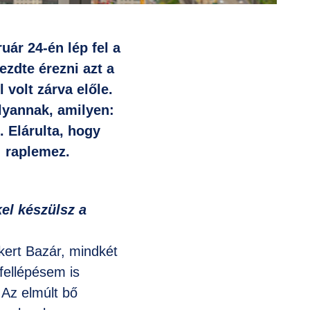
ár 24-én lép fel a
ezdte érezni azt a
 volt zárva előle.
lyannak, amilyen:
. Elárulta, hogy
 raplemez.
el készülsz a
ert Bazár, mindkét
fellépésem is
Az elmúlt bő