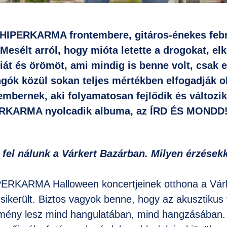
 HIPERKARMA frontembere, gitáros-énekes febru
Mesélt arról, hogy mióta letette a drogokat, elk
át és örömöt, ami mindig is benne volt, csak el
ngók közül sokan teljes mértékben elfogadják o
mbernek, aki folyamatosan fejlődik és változik
ERKARMA nyolcadik albuma, az ÍRD ÉS MONDD!
fel nálunk a Várkert Bazárban. Milyen érzésekk
PERKARMA Halloween koncertjeinek otthona a Várk
sikerült. Biztos vagyok benne, hogy az akusztikus 
ény lesz mind hangulatában, mind hangzásában. 