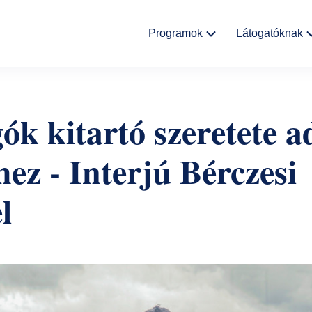
Fő
Programok
Látogatóknak
navigáció
Kulturális
Aktualitáso
események
ók kitartó szeretete a
Rólunk
Kiállítások
hez - Interjú Bérczesi
Helyszínek
Múzeumpedagógia
l
Ajándékbolt
Galéria
Házirend
GYIK