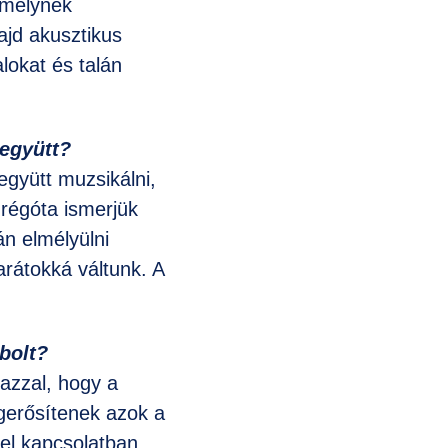
amelynek
jd akusztikus
lokat és talán
 együtt?
gyütt muzsikálni,
 régóta ismerjük
n elmélyülni
arátokká váltunk. A
bolt?
azzal, hogy a
gerősítenek azok a
zel kapcsolatban