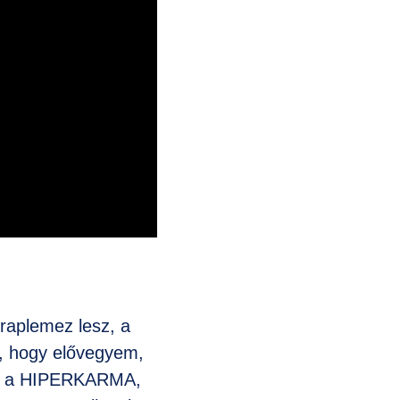
raplemez lesz, a
n, hogy elővegyem,
ves a HIPERKARMA,