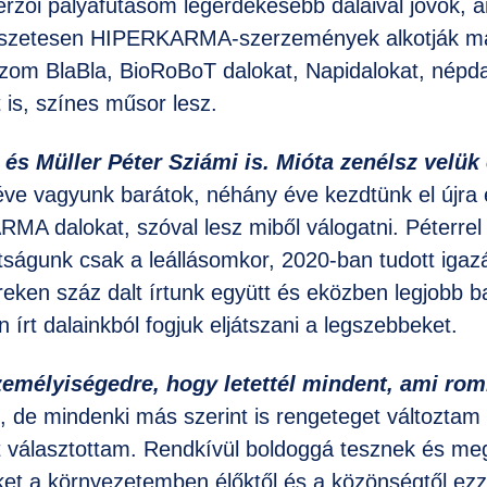
erzői pályafutásom legérdekesebb dalaival jövök, 
észetesen HIPERKARMA-szerzemények alkotják ma
szom BlaBla, BioRoBoT dalokat, Napidalokat, népda
 is, színes műsor lesz.
 és Müller Péter Sziámi is. Mióta zenélsz velük
ve vagyunk barátok, néhány éve kezdtünk el újra e
A dalokat, szóval lesz miből válogatni. Péterrel
ságunk csak a leállásomkor, 2020-ban tudott igazá
reken száz dalt írtunk együtt és eközben legjobb b
írt dalainkból fogjuk eljátszani a legszebbeket.
zemélyiségedre, hogy letettél mindent, ami rom
 de mindenki más szerint is rengeteget változtam 
et választottam. Rendkívül boldoggá tesznek és me
ket a környezetemben élőktől és a közönségtől ez