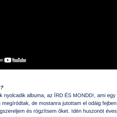
t?
k nyolcadik albuma, az ÍRD ÉS MONDD!, ami egy 
 megíródtak, de mostanra jutottam el odáig fejbe
gszereljem és rögzítsem őket. Idén huszonöt é