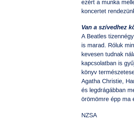
ezért a munka melle
koncertet rendezün
Van a szívedhez kö
A Beatles tizennég
is marad. Róluk mi
kevesen tudnak nála
kapcsolatban is gyű
könyv természetesen
Agatha Christie, H
és legdrágábban meg
örömömre épp ma é
NZSA