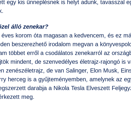
tt egy kis ünneplésnek is helyt adunk, tavasszal e
k.
zel álló zenekar?
y éves korom óta magasan a kedvencem, és ez már
nden beszerezhető irodalom megvan a könyvespol
m többet erről a csodálatos zenekarról az ország
jtök mindent, de szenvedélyes életrajz-rajongó is 
 zenészéletrajz, de van Salinger, Elon Musk, Eins
arry herceg is a gyűjteményemben, amelynek az e
szerzett darabja a Nikola Tesla Elveszett Feljegy
rkezett meg.