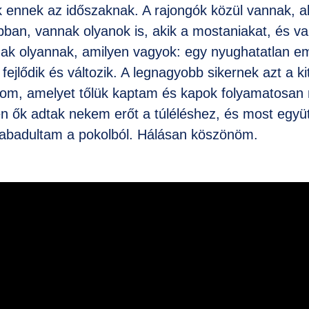
 ennek az időszaknak. A rajongók közül vannak, ak
bban, vannak olyanok is, akik a mostaniakat, és va
ak olyannak, amilyen vagyok: egy nyughatatlan em
fejlődik és változik. A legnagyobb sikernek azt a ki
rtom, amelyet tőlük kaptam és kapok folyamatosan 
n ők adtak nekem erőt a túléléshez, és most együt
abadultam a pokolból. Hálásan köszönöm.