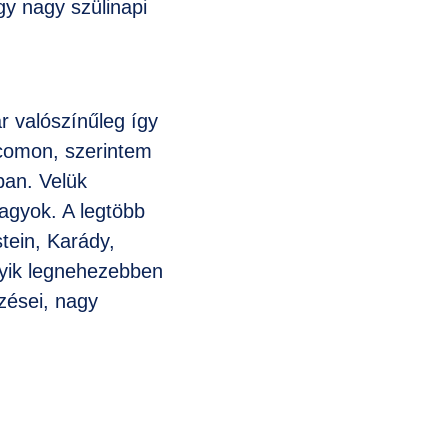
gy nagy szülinapi
 valószínűleg így
comon, szerintem
ban. Velük
vagyok. A legtöbb
tein, Karády,
gyik legnehezebben
zései, nagy