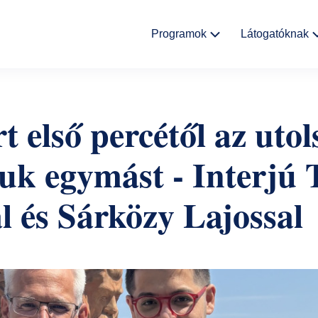
Fő
Programok
Látogatóknak
navigáció
Kulturális
Aktualitáso
események
t első percétől az utol
Rólunk
Kiállítások
juk egymást - Interjú 
Helyszínek
Múzeumpedagógia
l és Sárközy Lajossal
Ajándékbolt
Galéria
Házirend
GYIK