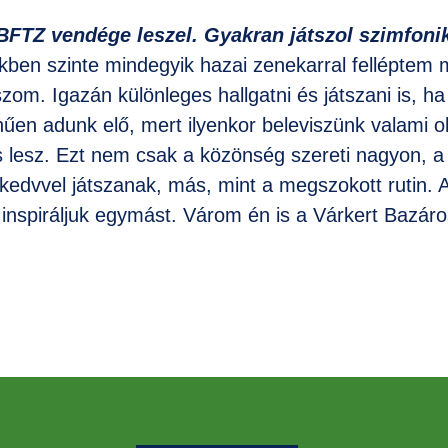
FTZ vendége leszel. Gyakran játszol szimfoni
ekben szinte mindegyik hazai zenekarral felléptem m
zom. Igazán különleges hallgatni és játszani is, ha
űen adunk elő, mert ilyenkor beleviszünk valami ol
lis lesz. Ezt nem csak a közönség szereti nagyon, 
kedvvel játszanak, más, mint a megszokott rutin. A
g inspiráljuk egymást. Várom én is a Várkert Bazáro