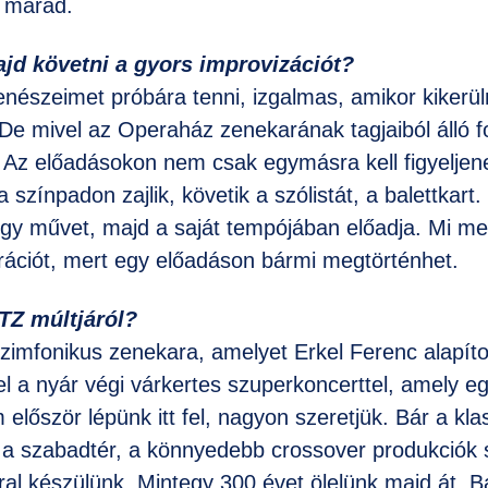
t marad.
ajd követni a gyors improvizációt?
enészeimet próbára tenni, izgalmas, amikor kikerü
De mivel az Operaház zenekarának tagjaiból álló f
 Az előadásokon nem csak egymásra kell figyeljen
 színpadon zajlik, követik a szólistát, a balettkart
gy művet, majd a saját tempójában előadja. Mi m
rációt, mert egy előadáson bármi megtörténhet.
FTZ múltjáról?
szimfonikus zenekara, amelyet Erkel Ferenc alapíto
l a nyár végi várkertes szuperkoncerttel, amely eg
 először lépünk itt fel, nagyon szeretjük. Bár a kl
a szabadtér, a könnyedebb crossover produkciók 
ral készülünk. Mintegy 300 évet ölelünk majd át, 