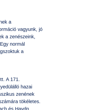
lnek a
ormáció vagyunk, jó
ek a zenészeink,
. Egy normál
egszoktuk a
tt. A 171.
yedülálló hazai
asszikus zenének
számára tökéletes.
Bach és Haydn