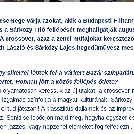
 csemege várja azokat, akik a Budapesti Filhar
s a Sárközy Trió fellépését meghallgatják augu
A crossover, azaz a zenei műfajokat keresztez
th László és Sárközy Lajos hegedűművész mes
 sikerrel léptek fel a Várkert Bazár színpadán
ertet. Honnan jött a közös fellépés ötlete?
: Folyamatosan keressük az új utakat, a crossover
 izgalmas színfoltja a magyar kultúrának, Sárközy
 el tud játszani! A klasszikus dallamok és az impro
z. Senki se lepődjön majd meg, hogyha egyszer cs
len jazzes, vagy népzenei elemeket fog felfedezni