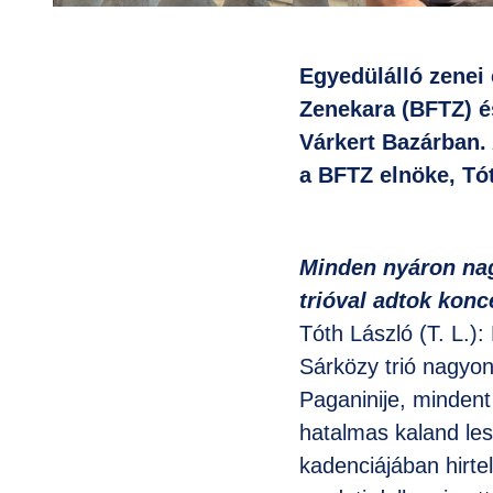
Egyedülálló zenei
Zenekara (BFTZ) é
Várkert Bazárban. 
a BFTZ elnöke, Tó
Minden nyáron nagy
trióval adtok konc
Tóth László (T. L.)
Sárközy trió nagyon
Paganinije, mindent
hatalmas kaland les
kadenciájában hirte