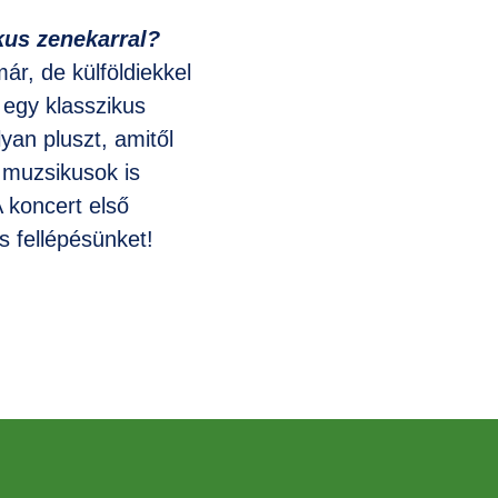
kus zenekarral?
ár, de külföldiekkel
 egy klasszikus
yan pluszt, amitől
a muzsikusok is
 koncert első
s fellépésünket!