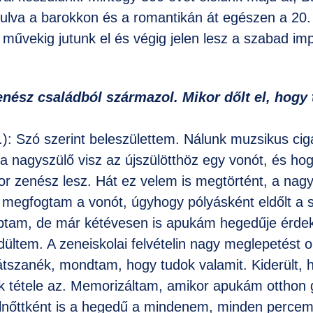
ulva a barokkon és a romantikán át egészen a 20.
művekig jutunk el és végig jelen lesz a szabad imp
ész családból származol. Mikor dőlt el, hogy t
.): Szó szerint beleszülettem. Nálunk muzsikus ci
a nagyszülő visz az újszülötthöz egy vonót, és h
or zenész lesz. Hát ez velem is megtörtént, a nag
 megfogtam a vonót, úgyhogy pólyásként eldőlt a
aptam, de már kétévesen is apukám hegedűje érdek
ültem. A zeneiskolai felvételin nagy meglepetést 
átszanék, mondtam, hogy tudok valamit. Kiderült, 
ik tétele az. Memorizáltam, amikor apukám otthon
lnőttként is a hegedű a mindenem, minden percemet