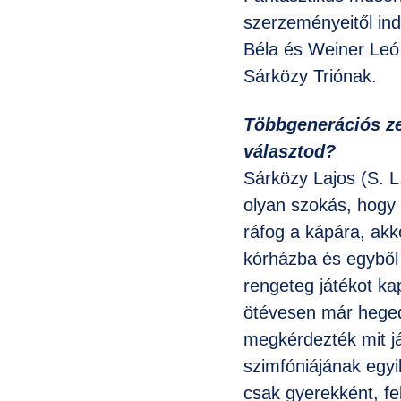
szerzeményeitől ind
Béla és Weiner Leó 
Sárközy Triónak.
Többgenerációs zen
választod?
Sárközy Lajos (S. L
olyan szokás, hogy 
ráfog a kápára, akk
kórházba és egyből
rengeteg játékot k
ötévesen már heged
megkérdezték mit j
szimfóniájának egy
csak gyerekként, fe