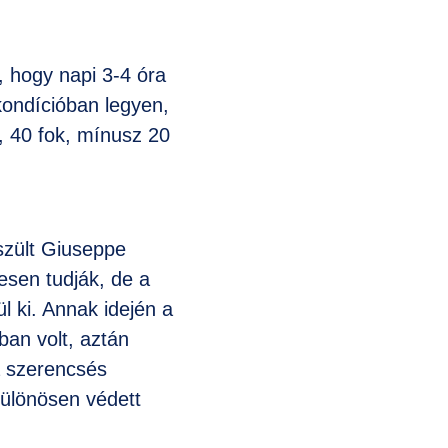
m, hogy napi 3-4 óra
kondícióban legyen,
, 40 fok, mínusz 20
szült Giuseppe
esen tudják, de a
l ki. Annak idején a
ban volt, aztán
a szerencsés
különösen védett