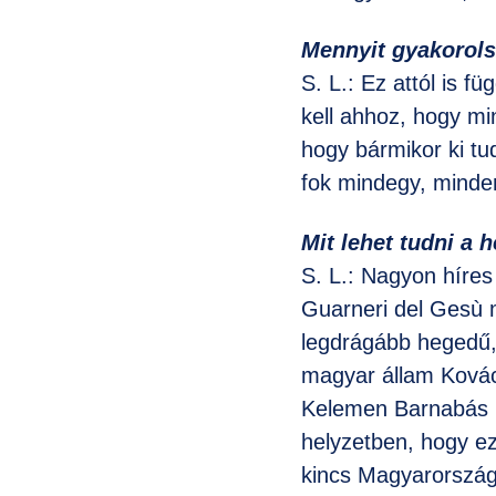
Mennyit gyakorol
S. L.: Ez attól is f
kell ahhoz, hogy m
hogy bármikor ki tu
fok mindegy, minde
Mit lehet tudni a 
S. L.: Nagyon híres
Guarneri del Gesù m
legdrágább hegedű, 
magyar állam Kovács
Kelemen Barnabás h
helyzetben, hogy ez
kincs Magyarország