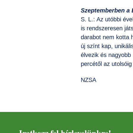
Szeptemberben a B
S. L.: Az utóbbi év
is rendszeresen játs
darabot nem kotta h
új színt kap, uniká
élvezik és nagyobb 
percétől az utolsói
NZSA
Iratkozz fel hírlevelünkre!