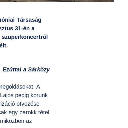
móniai Társaság
sztus 31-én a
ő szuperkoncertről
élt.
. Ezúttal a Sárközy
 megoldásokat. A
 Lajos pedig korunk
vizáció ötvözése
ak egy barokk tétel
, miközben az