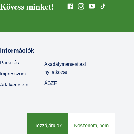
Kövess minket!
Információk
Parkolás
Akadálymentesítési
nyilatkozat
Impresszum
ÁSZF
Adatvédelem
© Várkert Bazár 2026
Hozzájárulok
Köszönöm, nem
Fejlesztette az
Integral Vision Kft.