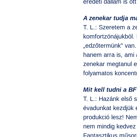
eredeti dallam is ot
A zenekar tudja m
T. L.: Szeretem a z
komfortzónájukból. 
„edzőtermünk” van.
hanem arra is, ami a
zenekar megtanul e
folyamatos koncent
Mit kell tudni a B
T. L.: Hazánk első 
évadunkat kezdjük e
produkció lesz! Nem
nem mindig kedvez 
Fantasztikus műsor