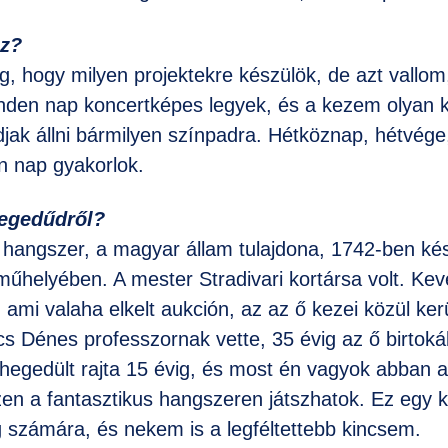
sz?
ügg, hogy milyen projektekre készülök, de azt vallo
inden nap koncertképes legyek, és a kezem olyan 
djak állni bármilyen színpadra. Hétköznap, hétvége
n nap gyakorlok.
hegedűdről?
 hangszer, a magyar állam tulajdona, 1742-ben ké
űhelyében. A mester Stradivari kortársa volt. Kev
ami valaha elkelt aukción, az az ő kezei közül kerü
 Dénes professzornak vette, 35 évig az ő birtoká
egedült rajta 15 évig, és most én vagyok abban 
en a fantasztikus hangszeren játszhatok. Ez egy 
 számára, és nekem is a legféltettebb kincsem.