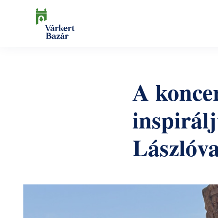
Ugrás
a
tartalomra
Keresés
A koncer
inspirál
Lászlóva