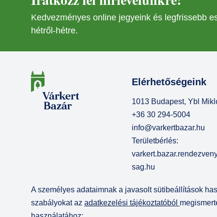
Kedvezményes online jegyeink és legfrissebb 
hétről-hétre.
Elérhetőségeink
1013 Budapest, Ybl Mikló
+36 30 294-5004
info@varkertbazar.hu
Területbérlés:
varkert.bazar.rendezve
sag.hu
A személyes adataimnak a javasolt sütibeállítások h
szabályokat az
adatkezelési tájékoztatóból
megismerte
használatához: