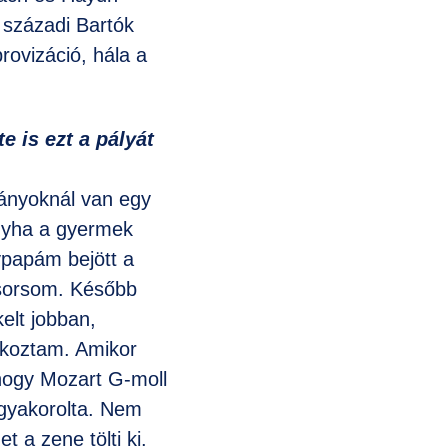
 századi Bartók
rovizáció, hála a
e is ezt a pályát
gányoknál van egy
ogyha a gyermek
ypapám bejött a
 sorsom. Később
elt jobban,
okoztam. Amikor
hogy Mozart G-moll
 gyakorolta. Nem
 a zene tölti ki.