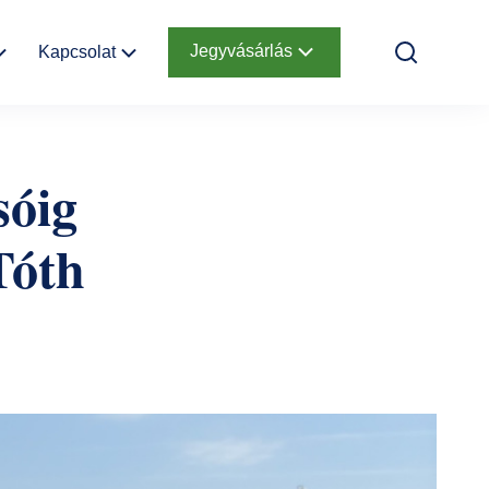
Jegyvásárlás
Kapcsolat
k
Elérhetőség
Online jegyek
sóig
Megközelítés
Ajándékutalvány
Tóth
Nyitvatartás
Infopont,
jegypénztár
Hírlevél
feliratkozás
Helyszínbérlés