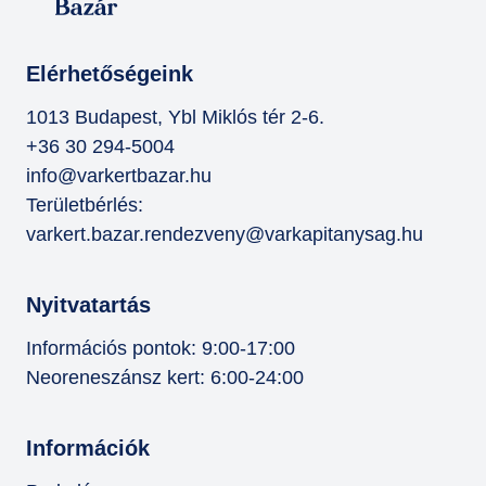
Elérhetőségeink
1013 Budapest, Ybl Miklós tér 2-6.
+36 30 294-5004
info@varkertbazar.hu
Területbérlés:
varkert.bazar.rendezveny@varkapitanysag.hu
Nyitvatartás
Információs pontok: 9:00-17:00
Neoreneszánsz kert: 6:00-24:00
Információk