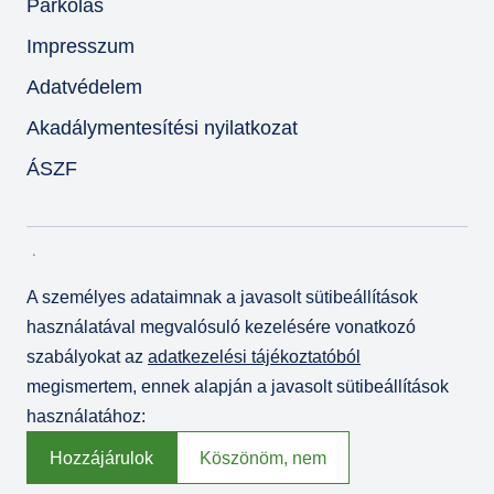
Parkolás
Impresszum
Adatvédelem
Akadálymentesítési nyilatkozat
ÁSZF
A személyes adataimnak a javasolt sütibeállítások
használatával megvalósuló kezelésére vonatkozó
szabályokat az
adatkezelési tájékoztatóból
megismertem, ennek alapján a javasolt sütibeállítások
használatához:
© Várkert Bazár 2026
Fejlesztette az
Integral Vision Kft.
Hozzájárulok
Köszönöm, nem