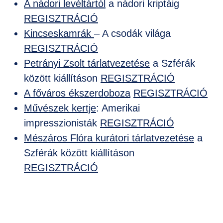
A nádori levéltártól
a nádori kriptáig
REGISZTRÁCIÓ
Kincseskamrák
– A csodák világa
REGISZTRÁCIÓ
Petrányi Zsolt tárlatvezetése
a Szférák
között kiállításon
REGISZTRÁCIÓ
A főváros ékszerdoboza
REGISZTRÁCIÓ
Művészek kertje
: Amerikai
impresszionisták
REGISZTRÁCIÓ
Mészáros Flóra kurátori tárlatvezetése
a
Szférák között kiállításon
REGISZTRÁCIÓ