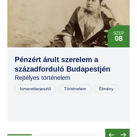
SZEP
08
Pénzért árult szerelem a
századforduló Budapestjén
Rejtélyes történelem
Ismeretterjesztő
Történelem
Élmény