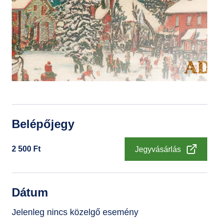
GYIK
Belépőjegy
2 500
Ft
Jegyvásárlás
Dátum
Jelenleg nincs közelgő esemény