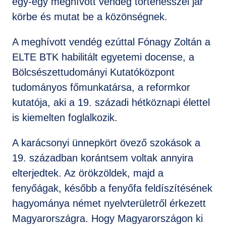
egy-egy meghívott vendég történésszel jár
körbe és mutat be a közönségnek.
A meghívott vendég ezúttal Fónagy Zoltán a
ELTE BTK habilitált egyetemi docense, a
Bölcsészettudományi Kutatóközpont
tudományos főmunkatársa, a reformkor
kutatója, aki a 19. századi hétköznapi élettel
is kiemelten foglalkozik.
A karácsonyi ünnepkört övező szokások a
19. században korántsem voltak annyira
elterjedtek. Az örökzöldek, majd a
fenyőágak, később a fenyőfa feldíszítésének
hagyománya német nyelvterületről érkezett
Magyarországra. Hogy Magyarországon ki