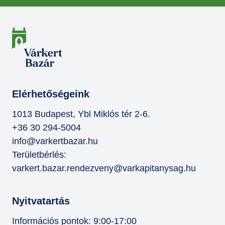
Elérhetőségeink
1013 Budapest, Ybl Miklós tér 2-6.
+36 30 294-5004
info@varkertbazar.hu
Területbérlés:
varkert.bazar.rendezveny@varkapitanysag.hu
Nyitvatartás
Információs pontok: 9:00-17:00