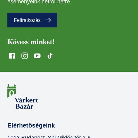
eseményeink hétről-hétre.
Feliratkozás
Kövess minket!
Elérhetőségeink
1013 Budapest, Ybl Miklós tér 2-6.