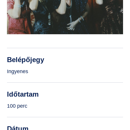
GYIK
Belépőjegy
Ingyenes
Időtartam
100 perc
Dátum