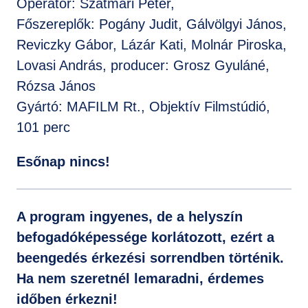
Operatőr: Szatmári Péter,
Főszereplők: Pogány Judit, Gálvölgyi János,
Reviczky Gábor, Lázár Kati, Molnár Piroska,
Lovasi András, producer: Grosz Gyuláné,
Rózsa János
Gyártó: MAFILM Rt., Objektív Filmstúdió,
101 perc
Esőnap nincs!
A program ingyenes, de a helyszín
befogadóképessége korlátozott, ezért a
beengedés érkezési sorrendben történik.
Ha nem szeretnél lemaradni, érdemes
időben érkezni!