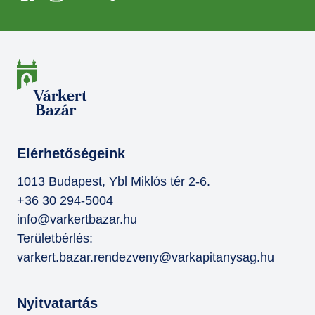
Elérhetőségeink
1013 Budapest, Ybl Miklós tér 2-6.
+36 30 294-5004
info@varkertbazar.hu
Területbérlés:
varkert.bazar.rendezveny@varkapitanysag.hu
Nyitvatartás