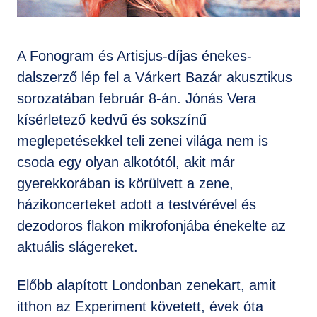
GYIK
A Fonogram és Artisjus-díjas énekes-
dalszerző lép fel a Várkert Bazár akusztikus
sorozatában február 8-án. Jónás Vera
kísérletező kedvű és sokszínű
meglepetésekkel teli zenei világa nem is
csoda egy olyan alkotótól, akit már
gyerekkorában is körülvett a zene,
házikoncerteket adott a testvérével és
dezodoros flakon mikrofonjába énekelte az
aktuális slágereket.
Előbb alapított Londonban zenekart, amit
itthon az Experiment követett, évek óta