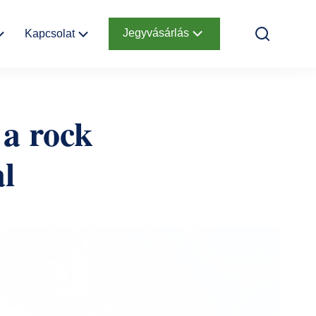
Jegyvásárlás
Kapcsolat
k
Elérhetőség
Online jegyek
 a rock
Megközelítés
Ajándékutalvány
al
Nyitvatartás
Infopont,
jegypénztár
Hírlevél
feliratkozás
Helyszínbérlés