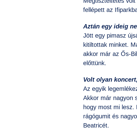
Megtiszteltetés volt
fellépett az Ifipar
Aztán egy ideig ne
Jött egy pimasz újs
kitiltottak minket. 
akkor már az Ős-Bik
előttünk.
Volt olyan koncer
Az egyik legemlékez
Akkor már nagyon so
hogy most mi lesz. 
rágógumit és nagyo
Beatricét.