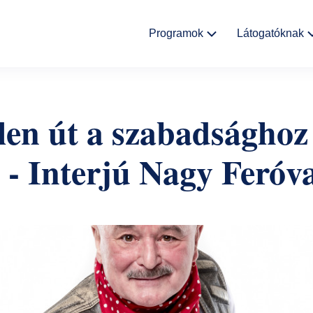
Fő
Programok
Látogatóknak
navigáció
Kulturális
Aktualitáso
események
len út a szabadsághoz
Rólunk
Kiállítások
! - Interjú Nagy Feróv
Helyszínek
Múzeumpedagógia
Ajándékbolt
Galéria
Házirend
GYIK