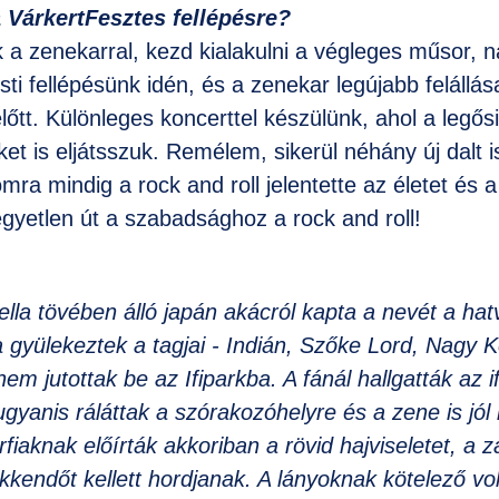
 VárkertFesztes fellépésre?
 a zenekarral, kezd kialakulni a végleges műsor, na
ti fellépésünk idén, és a zenekar legújabb felállása 
őtt. Különleges koncerttel készülünk, ahol a legősi
et is eljátsszuk. Remélem, sikerül néhány új dalt
a mindig a rock and roll jelentette az életet és a 
egyetlen út a szabadsághoz a rock and roll!
lla tövében álló japán akácról kapta a nevét a ha
ta gyülekeztek a tagjai - Indián, Szőke Lord, Nagy
m jutottak be az Ifiparkba. A fánál hallgatták az i
gyanis ráláttak a szórakozóhelyre és a zene is jól 
rfiaknak előírták akkoriban a rövid hajviseletet, a z
akkendőt kellett hordjanak. A lányoknak kötelező vo