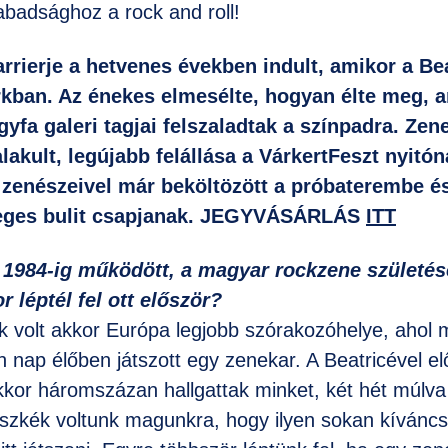
abadsághoz a rock and roll!
rrierje a hetvenes években indult, amikor a Be
arkban. Az énekes elmesélte, hogyan élte meg, 
yfa galeri tagjai felszaladtak a színpadra. Zen
lakult, legújabb felállása a VárkertFeszt nyitó
a zenészeivel már beköltözött a próbaterembe 
eteges bulit csapjanak. JEGYVÁSÁRLÁS
ITT
ől 1984-ig működött, a magyar rockzene születé
r léptél fel ott először?
rk volt akkor Európa legjobb szórakozóhelye, ahol 
 nap élőben játszott egy zenekar. A Beatricével el
 akkor háromszázan hallgattak minket, két hét múl
szkék voltunk magunkra, hogy ilyen sokan kíváncs