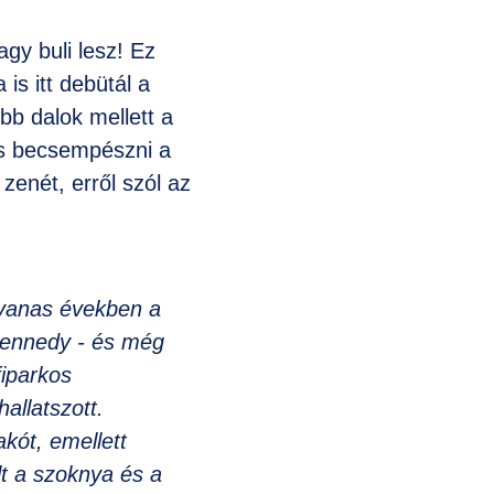
gy buli lesz! Ez
is itt debütál a
bb dalok mellett a
 is becsempészni a
zenét, erről szól az
tvanas években a
 Kennedy - és még
fiparkos
hallatszott.
akót, emellett
lt a szoknya és a