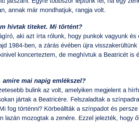
 itt játszani. Egyre többször léptünk fel, ha egy z
kban, annak már mondhatjuk, rangja volt.
m hívtak titeket. Mi történt?
ágíró, aki azt írta rólunk, hogy punkok vagyunk és
Majd 1984-ben, a zárás évében újra visszakerültünk 
inivel koncerteztem, de meghívtuk a Beatricét is é
t, amire mai napig emlékszel?
etesebb bulink az volt, amelyiken megjelent a hírh
kan jártak a Beatricére. Felszaladtak a színpadr
Mi fog történni? Körbeállták a színpadot és persze
n lazán mozogtak a zenére. Ezzel jelezték, hogy ő