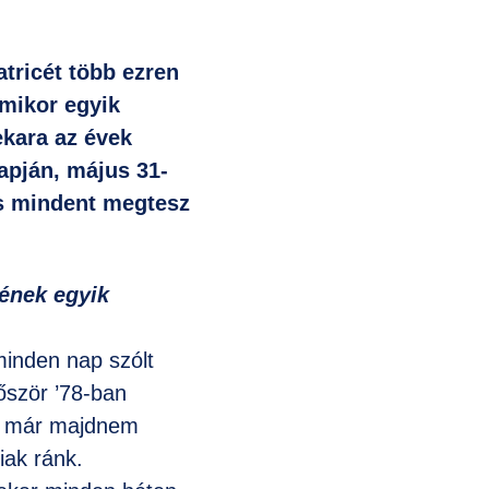
atricét több ezren
amikor egyik
ekara az évek
napján, május 31-
és mindent megtesz
sének egyik
minden nap szólt
őször ’78-ban
va már majdnem
iak ránk.