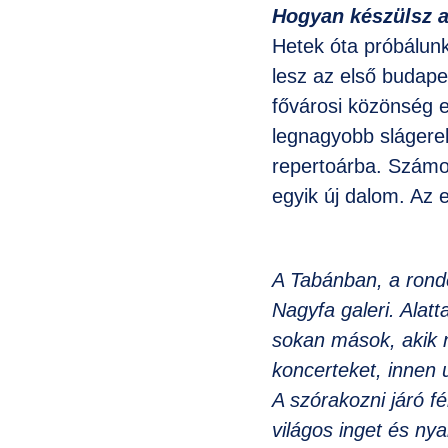
Hogyan készülsz a
Hetek óta próbálunk
lesz az első budapes
fővárosi közönség el
legnagyobb slágerek
repertoárba. Számomr
egyik új dalom. Az 
A Tabánban, a ronde
Nagyfa galeri. Alat
sokan mások, akik ne
koncerteket, innen u
A szórakozni járó fé
világos inget és ny