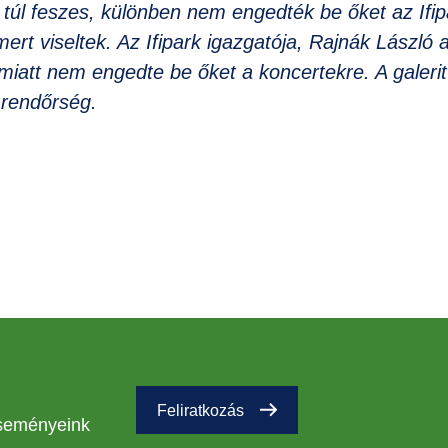
 túl feszes, különben nem engedték be őket az Ifip
ert viseltek. Az Ifipark igazgatója, Rajnák László 
 miatt nem engedte be őket a koncertekre. A galeri
a rendőrség.
Feliratkozás
eseményeink