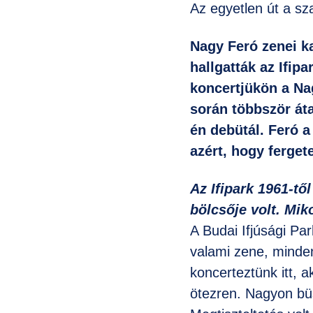
Az egyetlen út a sz
Nagy Feró zenei ka
hallgatták az Ifip
koncertjükön a Nag
során többször áta
én debütál. Feró 
azért, hogy ferg
Az Ifipark 1961-t
bölcsője volt. Miko
A Budai Ifjúsági Pa
valami zene, minden
koncerteztünk itt,
ötezren. Nagyon bü