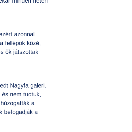
enekar minden héten
 ezért azonnal
a fellépők közé,
s ők játszottak
edt Nagyfa galeri.
a és nem tudtuk,
 húzogatták a
k befogadják a