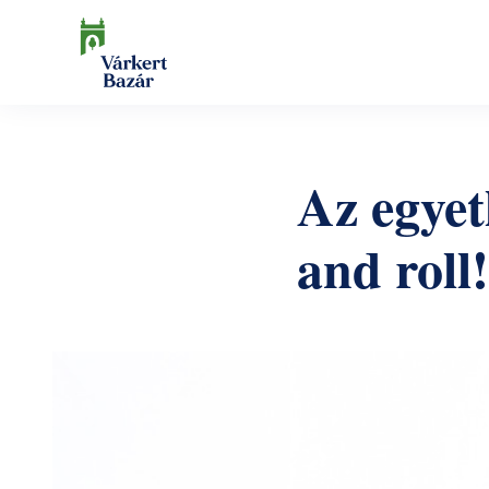
Ugrás
a
tartalomra
Keresés
Az egyet
and roll