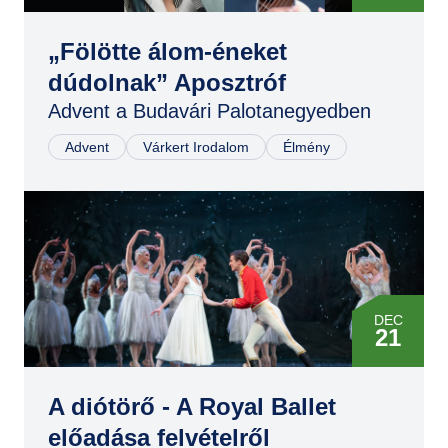
„Fölötte álom-éneket
dúdolnak” Aposztróf
Advent a Budavári Palotanegyedben
Advent
Várkert Irodalom
Élmény
DEC
21
DEC
21
A diótörő - A Royal Ballet
előadása felvételről