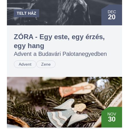
DEC
14
DEC
TELT HÁZ
20
DEC
20
DEC
20
ZÓRA - Egy este, egy érzés,
DEC
egy hang
20
Advent a Budavári Palotanegyedben
Advent
Zene
NOV
30