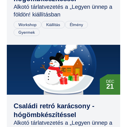
Alkotó tárlatvezetés a „Legyen ünnep a
földön! kiállításban
Workshop
Kiállítás
Élmény
Gyermek
DEC
21
DEC
21
Családi retró karácsony -
hógömbkészítéssel
Alkotó tárlatvezetés a „Legyen ünnep a