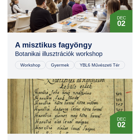
DEC
02
A misztikus fagyöngy
Botanikai illusztrációk workshop
Workshop
Gyermek
YBL6 Művészeti Tér
DEC
02