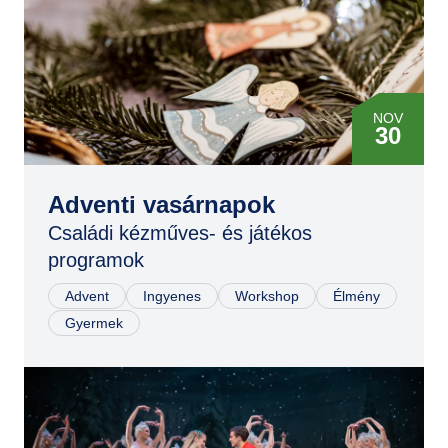
NOV
30
DEC
07
Adventi vasárnapok
Családi kézműves- és játékos
DEC
programok
14
Advent
Ingyenes
Workshop
Élmény
DEC
Gyermek
21