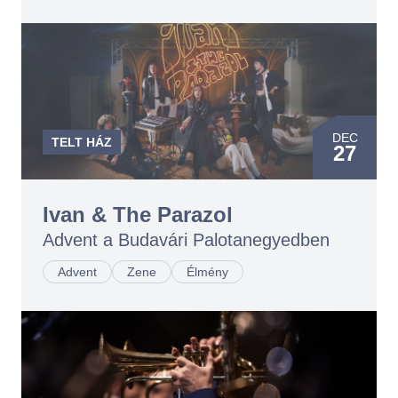
DEC
TELT HÁZ
27
Ivan & The Parazol
Advent a Budavári Palotanegyedben
Advent
Zene
Élmény