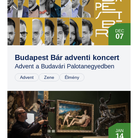
DEC
07
DEC
07
Budapest Bár adventi koncert
Advent a Budavári Palotanegyedben
Advent
Zene
Élmény
JAN
14