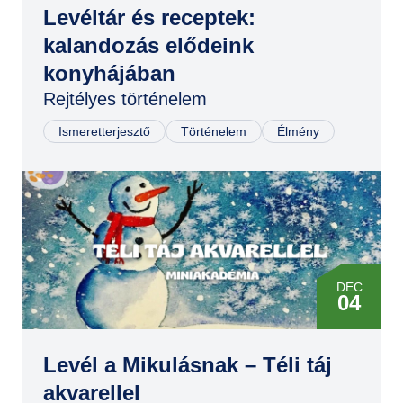
Levéltár és receptek:
kalandozás elődeink
konyhájában
Rejtélyes történelem
Ismeretterjesztő
Történelem
Élmény
DEC
04
Levél a Mikulásnak – Téli táj
akvarellel