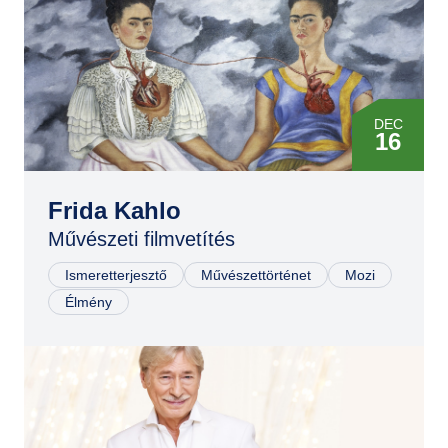
DEC
16
JAN
31
Frida Kahlo
Művészeti filmvetítés
MÁR
10
Ismeretterjesztő
Művészettörténet
Mozi
Élmény
MÁJ
02
JÚN
16