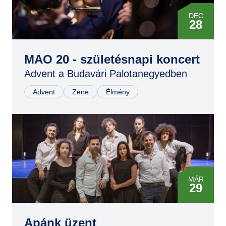
DEC
28
MAO 20 - születésnapi koncert
Advent a Budavári Palotanegyedben
Advent
Zene
Élmény
MÁR
29
JÚN
17
Apánk üzent