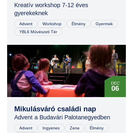
Kreatív workshop 7-12 éves
gyerekeknek
Advent
Workshop
Élmény
Gyermek
YBL6 Művészeti Tér
DEC
06
Mikulásváró családi nap
Advent a Budavári Palotanegyedben
Advent
Ingyenes
Zene
Élmény