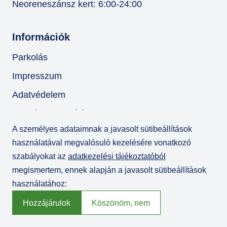
Neoreneszánsz kert: 6:00-24:00
Információk
Parkolás
Impresszum
Adatvédelem
Akadálymentesítési nyilatkozat
A személyes adataimnak a javasolt sütibeállítások
ÁSZF
használatával megvalósuló kezelésére vonatkozó
szabályokat az
adatkezelési tájékoztatóból
megismertem, ennek alapján a javasolt sütibeállítások
használatához:
Hozzájárulok
Köszönöm, nem