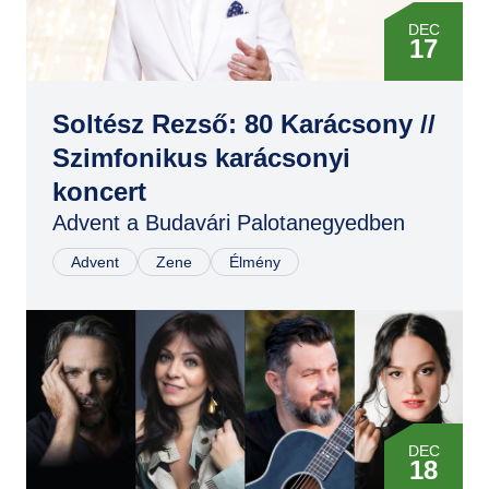
AUG
22
DEC
17
Soltész Rezső: 80 Karácsony //
Szimfonikus karácsonyi
koncert
Advent a Budavári Palotanegyedben
Advent
Zene
Élmény
DEC
18