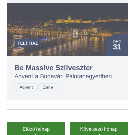
DEC
TELT HÁZ
31
Be Massive Szilveszter
Advent a Budavári Palotanegyedben
Advent
Zene
Előző hónap
Következő hónap