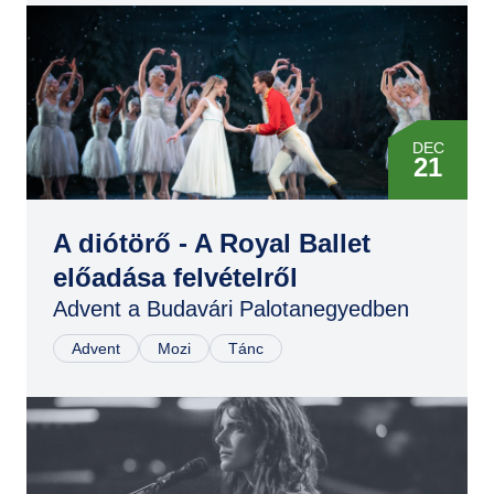
DEC
21
DEC
21
A diótörő - A Royal Ballet
előadása felvételről
DEC
Advent a Budavári Palotanegyedben
22
Advent
Mozi
Tánc
DEC
22
DEC
14