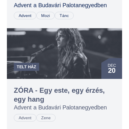
DEC
Advent a Budavári Palotanegyedben
22
Advent
Mozi
Tánc
DEC
22
DEC
14
DEC
14
DEC
TELT HÁZ
20
DEC
20
DEC
20
ZÓRA - Egy este, egy érzés,
DEC
egy hang
20
Advent a Budavári Palotanegyedben
Advent
Zene