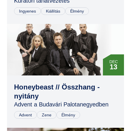
Kurátori tárlatvezetés
09
Ingyenes
Kiállítás
Élmény
FEB
17
MÁJ
26
SZEP
01
DEC
13
Honeybeast // Összhang -
nyitány
Advent a Budavári Palotanegyedben
Advent
Zene
Élmény