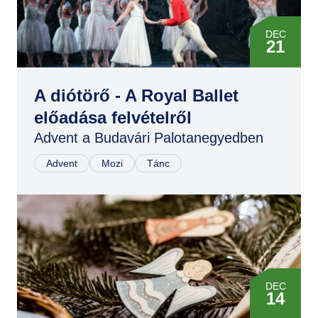
DEC
21
DEC
21
A diótörő - A Royal Ballet
előadása felvételről
DEC
Advent a Budavári Palotanegyedben
22
Advent
Mozi
Tánc
DEC
22
DEC
14
DEC
14
DEC
14
DEC