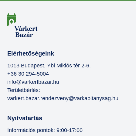
Elérhetőségeink
1013 Budapest, Ybl Miklós tér 2-6.
+36 30 294-5004
info@varkertbazar.hu
Területbérlés:
varkert.bazar.rendezveny@varkapitanysag.hu
Nyitvatartás
Információs pontok: 9:00-17:00