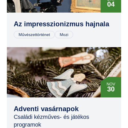
04
NOV
11
Az impresszionizmus hajnala
Művészettörténet
Mozi
DEC
06
JAN
13
FEB
28
NOV
30
ÁPR
14
DEC
07
Adventi vasárnapok
JÚL
11
Családi kézműves- és játékos
DEC
programok
14