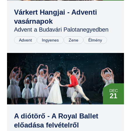
20
Várkert Hangjai - Adventi
DEC
vasárnapok
20
Advent a Budavári Palotanegyedben
Advent
Ingyenes
Zene
Élmény
DEC
21
DEC
21
A diótörő - A Royal Ballet
előadása felvételről
DEC