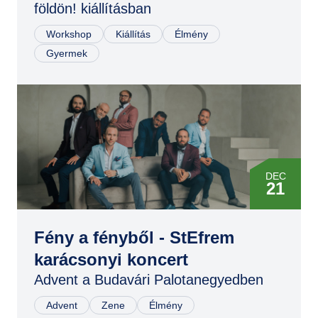
földön! kiállításban
Workshop
Kiállítás
Élmény
Gyermek
DEC
21
Fény a fényből - StEfrem
karácsonyi koncert
Advent a Budavári Palotanegyedben
Advent
Zene
Élmény