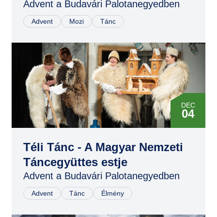
Advent a Budavári Palotanegyedben
22
Advent
Mozi
Tánc
DEC
22
DEC
14
DEC
14
DEC
04
DEC
20
DEC
14
Téli Tánc - A Magyar Nemzeti
DEC
Táncegyüttes estje
20
Advent a Budavári Palotanegyedben
Advent
Tánc
Élmény