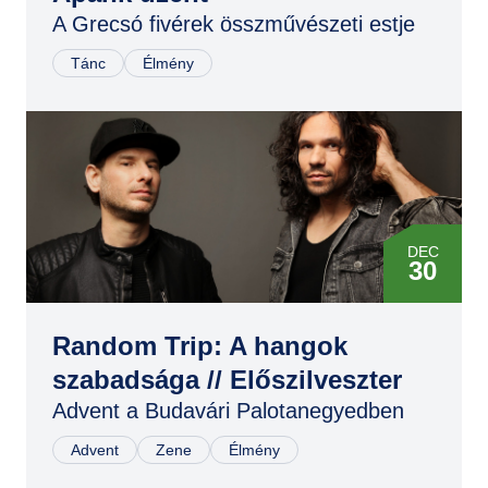
A Grecsó fivérek összművészeti estje
OKT
06
Tánc
Élmény
DEC
29
MÁR
02
DEC
JÚN
30
08
OKT
Random Trip: A hangok
16
szabadsága // Előszilveszter
DEC
Advent a Budavári Palotanegyedben
11
Advent
Zene
Élmény