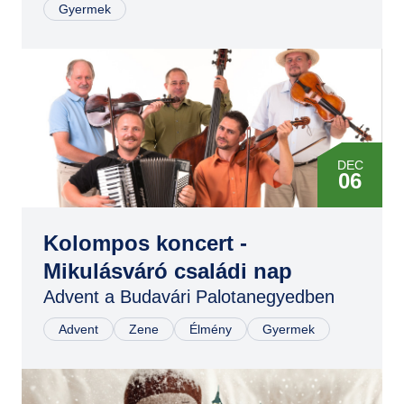
Gyermek
DEC
06
Kolompos koncert -
Mikulásváró családi nap
Advent a Budavári Palotanegyedben
Advent
Zene
Élmény
Gyermek