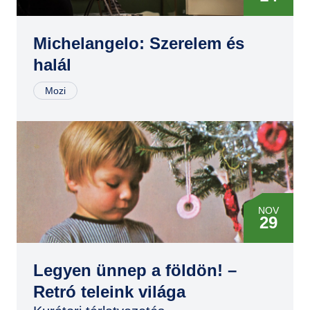
FEB
15
Michelangelo: Szerelem és
halál
MÁR
25
Mozi
ÁPR
29
JÚN
14
NOV
JÚL
29
29
DEC
SZEP
13
23
Legyen ünnep a földön! –
Retró teleink világa
DEC