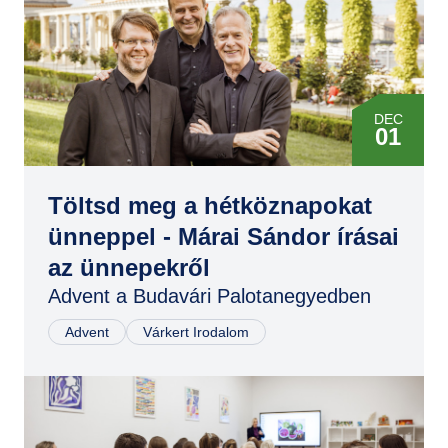
GYIK
DEC
01
Töltsd meg a hétköznapokat
ünneppel - Márai Sándor írásai
az ünnepekről
Advent a Budavári Palotanegyedben
Advent
Várkert Irodalom