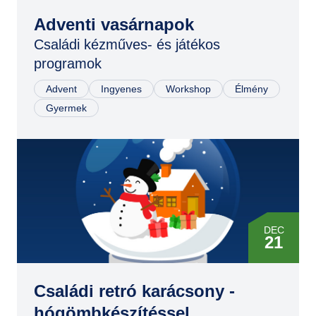
DEC
07
Adventi vasárnapok
Családi kézműves- és játékos
DEC
programok
14
Advent
Ingyenes
Workshop
Élmény
DEC
Gyermek
21
DEC
21
DEC
21
Családi retró karácsony -
hógömbkészítéssel