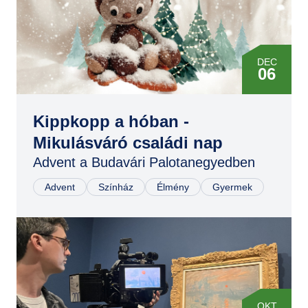
DEC
06
Kippkopp a hóban -
Mikulásváró családi nap
Advent a Budavári Palotanegyedben
Advent
Színház
Élmény
Gyermek
OKT