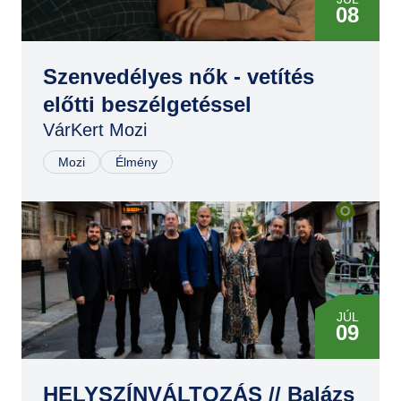
08
Szenvedélyes nők - vetítés
előtti beszélgetéssel
VárKert Mozi
Mozi
Élmény
JÚL
09
HELYSZÍNVÁLTOZÁS // Balázs