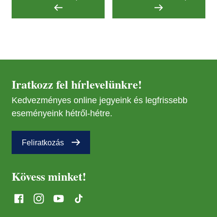
JÚL
08
OKT
18
Iratkozz fel hírlevelünkre!
MÁR
07
Kedvezményes online jegyeink és legfrissebb
eseményeink hétről-hétre.
ÁPR
18
Feliratkozás
JÚL
28
Kövess minket!