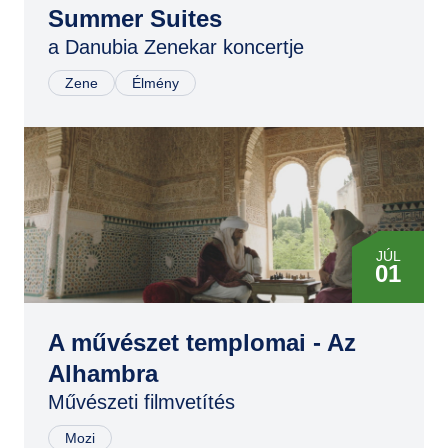
Summer Suites
JÚL
11
a Danubia Zenekar koncertje
Zene
Élmény
JÚL
01
OKT
07
A művészet templomai - Az
Alhambra
JAN
Művészeti filmvetítés
16
Mozi