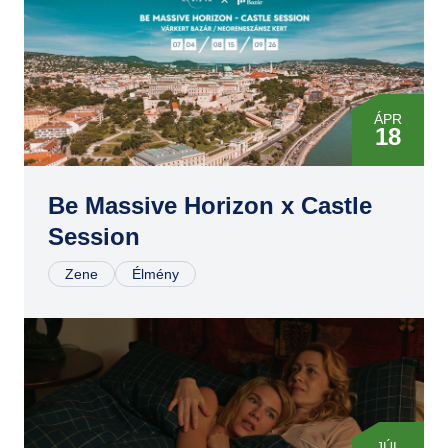
GYIK
ÁPR
18
MÁJ
16
Be Massive Horizon x Castle
Session
JÚL
04
Zene
Élmény
AUG
15
SZEP
26
JÚL