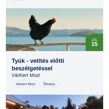
MÁR
09
ÁPR
23
JÚN
18
JÚL
15
AUG
17
Tyúk - vetítés előtti
SZEP
beszélgetéssel
24
VárKert Mozi
OKT
Várkert Mozi
Élmény
22
NOV
12