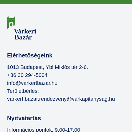
Elérhetőségeink
1013 Budapest, Ybl Miklós tér 2-6.
+36 30 294-5004
info@varkertbazar.hu
Területbérlés:
varkert.bazar.rendezveny@varkapitanysag.hu
Nyitvatartás
Információs pontok: 9:00-17:00