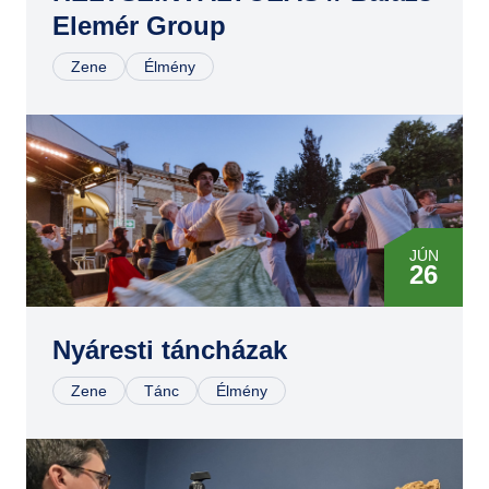
Elemér Group
Zene
Élmény
JÚN
26
JÚL
10
Nyáresti táncházak
Zene
Tánc
Élmény
JÚL
24
AUG