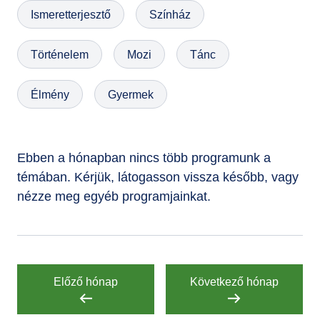
Ismeretterjesztő
Színház
GYIK
Történelem
Mozi
Tánc
Élmény
Gyermek
Ebben a hónapban nincs több programunk a
témában. Kérjük, látogasson vissza később, vagy
nézze meg egyéb programjainkat.
Előző hónap
Következő hónap