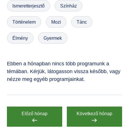
Ismeretterjesztő
Színház
GYIK
Történelem
Mozi
Tánc
Élmény
Gyermek
Ebben a hónapban nincs több programunk a
témában. Kérjük, látogasson vissza később, vagy
nézze meg egyéb programjainkat.
Előző hónap
Következő hónap