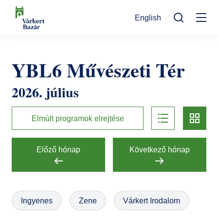
Ugrás
English
a
Mo
tartalomra
Keresés
na
Programok
YBL6 Művészeti Tér
Kulturális események
Látogatóknak
2026. július
Aktualitások
Kiállítások
Kapcsolat
list
card
Elérhetőség
Rólunk
Múzeumpedagógia
Elmúlt programok elrejtése
Jegyvásárlás
Online jegyek
Megközelítés
Helyszínek
Előző hónap
Következő hónap
Ajándékutalvány
Nyitvatartás
Ajándékbolt
Infopont, jegypénztár
Hírlevél feliratkozás
Galéria
Ingyenes
Zene
Várkert Irodalom
Helyszínbérlés
Házirend