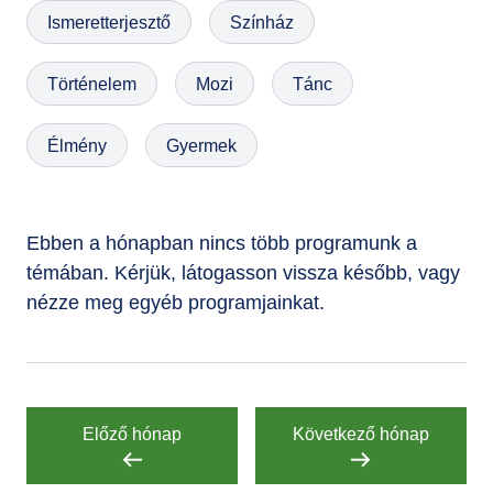
Ismeretterjesztő
Színház
GYIK
Történelem
Mozi
Tánc
Élmény
Gyermek
Ebben a hónapban nincs több programunk a
témában. Kérjük, látogasson vissza később, vagy
nézze meg egyéb programjainkat.
Előző hónap
Következő hónap