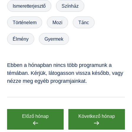
Ismeretterjesztő
Színház
GYIK
Történelem
Mozi
Tánc
Élmény
Gyermek
Ebben a hónapban nincs több programunk a
témában. Kérjük, látogasson vissza később, vagy
nézze meg egyéb programjainkat.
Előző hónap
Következő hónap