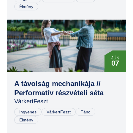
Élmény
JÚN
07
JÚN
07
A távolság mechanikája //
Performatív részvételi séta
VárkertFeszt
Ingyenes
VárkertFeszt
Tánc
Élmény