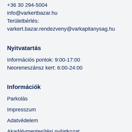
+36 30 294-5004
info@varkertbazar.hu
Területbérlés:
varkert.bazar.rendezveny@varkapitanysag.hu
Nyitvatartás
Információs pontok: 9:00-17:00
Neoreneszánsz kert: 6:00-24:00
Információk
Parkolás
Impresszum
Adatvédelem
Akadálymentesítési nyilatkozat