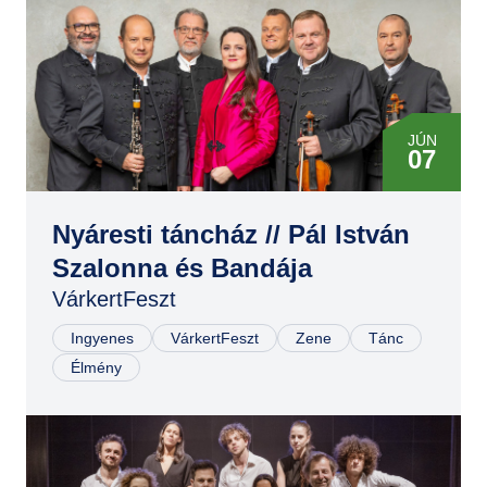
JÚN
07
Nyáresti táncház // Pál István
Szalonna és Bandája
VárkertFeszt
Ingyenes
VárkertFeszt
Zene
Tánc
Élmény