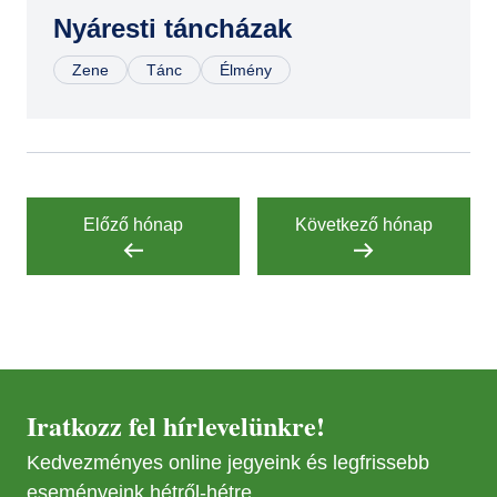
JÚL
OKT
10
Nyáresti táncházak
16
Zene
Tánc
Élmény
JÚL
DEC
24
11
AUG
07
Előző hónap
Következő hónap
AUG
28
Iratkozz fel hírlevelünkre!
Kedvezményes online jegyeink és legfrissebb
eseményeink hétről-hétre.