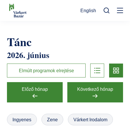
Ugrás
English
a
Mo
tartalomra
Keresés
na
Programok
Tánc
Kulturális események
Látogatóknak
2026. június
Aktualitások
Kiállítások
Kapcsolat
list
card
Elérhetőség
Rólunk
Múzeumpedagógia
Elmúlt programok elrejtése
Jegyvásárlás
Online jegyek
Megközelítés
Helyszínek
Előző hónap
Következő hónap
Ajándékutalvány
Nyitvatartás
Ajándékbolt
Infopont, jegypénztár
Hírlevél feliratkozás
Galéria
Ingyenes
Zene
Várkert Irodalom
Helyszínbérlés
Házirend