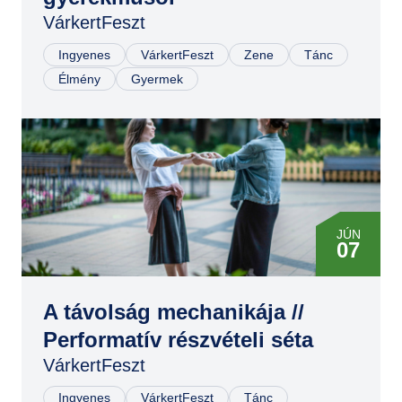
VárkertFeszt
Ingyenes
VárkertFeszt
Zene
Tánc
Élmény
Gyermek
JÚN
07
JÚN
07
A távolság mechanikája //
Performatív részvételi séta
VárkertFeszt
Ingyenes
VárkertFeszt
Tánc