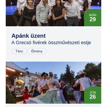
MÁR
29
JÚN
17
Apánk üzent
A Grecsó fivérek összművészeti estje
OKT
06
Tánc
Élmény
DEC
29
MÁR
02
JÚN
JÚN
26
08