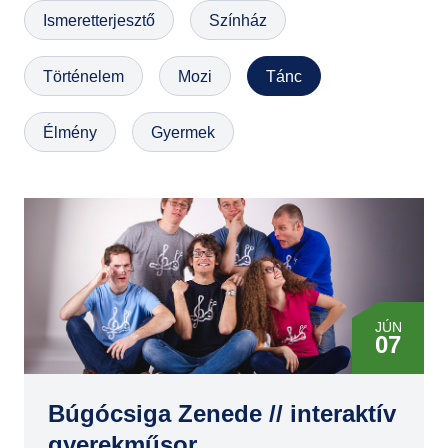
Ismeretterjesztő
Színház
GYIK
Történelem
Mozi
Tánc
Élmény
Gyermek
JÚN
07
Búgócsiga Zenede // interaktív
gyerekműsor