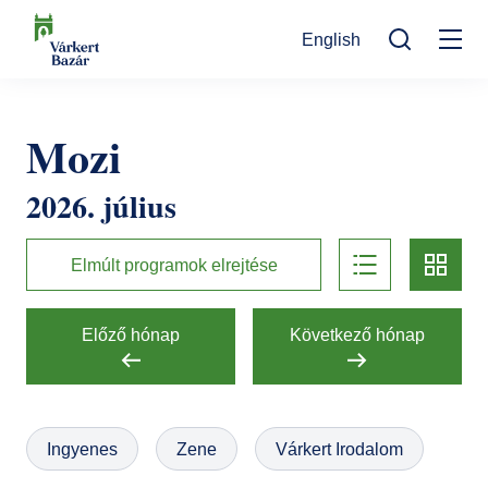
Ugrás
English
a
Mo
tartalomra
Keresés
na
Programok
Mozi
Kulturális események
Látogatóknak
2026. július
Aktualitások
Kiállítások
Kapcsolat
list
card
Elérhetőség
Rólunk
Múzeumpedagógia
Elmúlt programok elrejtése
Jegyvásárlás
Online jegyek
Megközelítés
Helyszínek
Előző hónap
Következő hónap
Ajándékutalvány
Nyitvatartás
Ajándékbolt
Infopont, jegypénztár
Hírlevél feliratkozás
Galéria
Ingyenes
Zene
Várkert Irodalom
Helyszínbérlés
Házirend