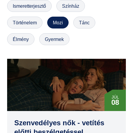
Ismeretterjesztő
Színház
GYIK
Történelem
Mozi
Tánc
Élmény
Gyermek
JÚL
08
SZEP
24
Szenvedélyes nők - vetítés
előtti beszélgetéssel