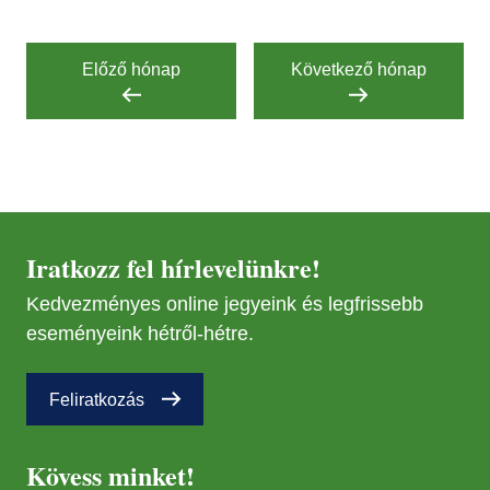
22
ÁPR
12
JAN
Előző hónap
Következő hónap
24
JÚL
08
MÁR
17
OKT
18
ÁPR
25
Iratkozz fel hírlevelünkre!
MÁR
07
JÚL
14
Kedvezményes online jegyeink és legfrissebb
eseményeink hétről-hétre.
ÁPR
18
Feliratkozás
JÚL
28
Kövess minket!