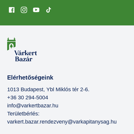
Elérhetőségeink
1013 Budapest, Ybl Miklós tér 2-6.
+36 30 294-5004
info@varkertbazar.hu
Területbérlés:
varkert.bazar.rendezveny@varkapitanysag.hu