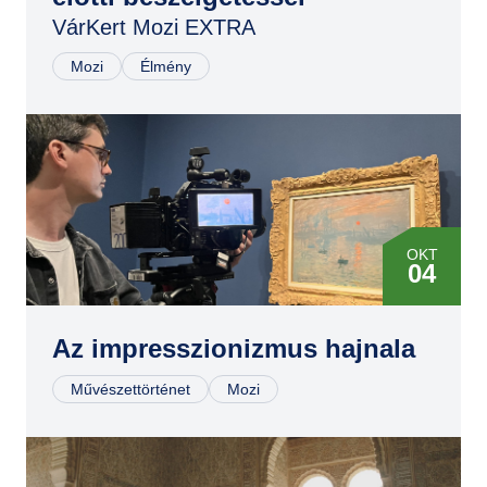
VárKert Mozi EXTRA
Mozi
Élmény
OKT
04
NOV
11
Az impresszionizmus hajnala
Művészettörténet
Mozi
DEC
06
JAN