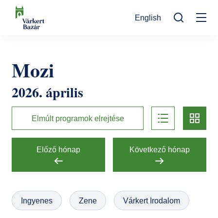
Ugrás
English
a
Mo
tartalomra
Keresés
na
Programok
Mozi
Kulturális események
Látogatóknak
2026. április
Aktualitások
Kiállítások
Kapcsolat
list
card
Elérhetőség
Rólunk
Múzeumpedagógia
Elmúlt programok elrejtése
Jegyvásárlás
Online jegyek
Megközelítés
Helyszínek
Előző hónap
Következő hónap
Ajándékutalvány
Nyitvatartás
Ajándékbolt
Infopont, jegypénztár
Hírlevél feliratkozás
Galéria
Ingyenes
Zene
Várkert Irodalom
Helyszínbérlés
Házirend