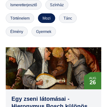
Ismeretterjesztő
Színház
GYIK
Történelem
Mozi
Tánc
Élmény
Gyermek
AUG
26
NOV
04
Egy zseni látomásai -
Hieronymus Bosch különös