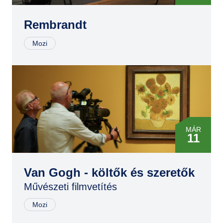
14
OKT
17
Rembrandt
JÚL
11
Mozi
NOV
25
JAN
20
MÁJ
11
MÁR
11
JÚN
11
MÁJ
10
Van Gogh - költők és szeretők
AUG
31
Művészeti filmvetítés
JÚN
17
Mozi
NOV
19