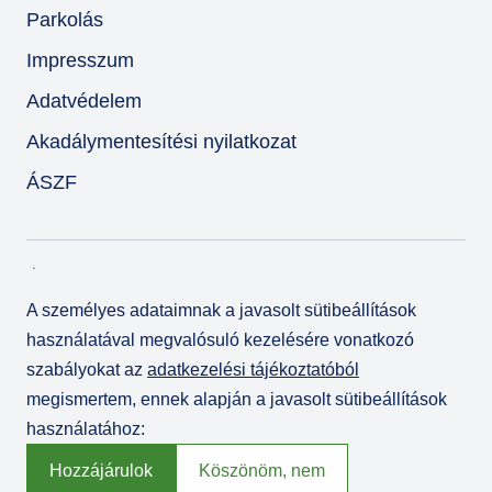
Parkolás
Impresszum
Adatvédelem
Akadálymentesítési nyilatkozat
ÁSZF
A személyes adataimnak a javasolt sütibeállítások
használatával megvalósuló kezelésére vonatkozó
szabályokat az
adatkezelési tájékoztatóból
megismertem, ennek alapján a javasolt sütibeállítások
használatához:
© Várkert Bazár 2026
Fejlesztette az
Integral Vision Kft.
Hozzájárulok
Köszönöm, nem