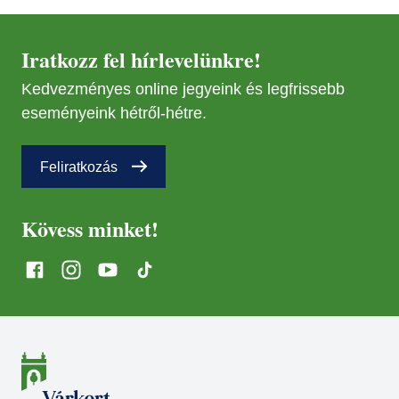
01
JAN
21
Iratkozz fel hírlevelünkre!
FEB
18
Kedvezményes online jegyeink és legfrissebb
MÁR
08
MÁJ
eseményeink hétről-hétre.
03
ÁPR
08
Feliratkozás
SZEP
16
MÁJ
17
Kövess minket!
NOV
15
JÚN
24
MÁR
14
AUG
09
ÁPR
28
SZEP
30