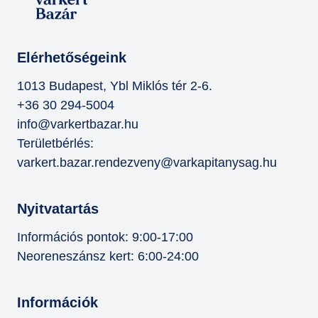
AUG
08
NOV
22
Elérhetőségeink
JAN
1013 Budapest, Ybl Miklós tér 2-6.
24
+36 30 294-5004
info@varkertbazar.hu
MÁR
17
Területbérlés:
varkert.bazar.rendezveny@varkapitanysag.hu
ÁPR
25
Nyitvatartás
JÚL
14
Információs pontok: 9:00-17:00
Neoreneszánsz kert: 6:00-24:00
Információk