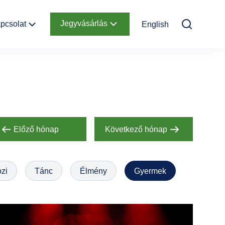
Jegyvásárlás
pcsolat
English
Elérhetőség
Online jegyek
Megközelítés
Ajándékutalvány
Nyitvatartás
Infopont,
jegypénztár
Előző hónap
Következő hónap
Hírlevél
feliratkozás
zi
Tánc
Élmény
Gyermek
Helyszínbérlés