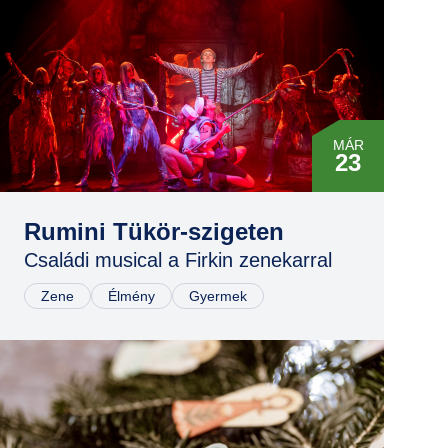
MÁR
23
MÁR
23
Rumini Tükör-szigeten
Családi musical a Firkin zenekarral
NOV
02
Zene
Élmény
Gyermek
NOV
02
NOV
03