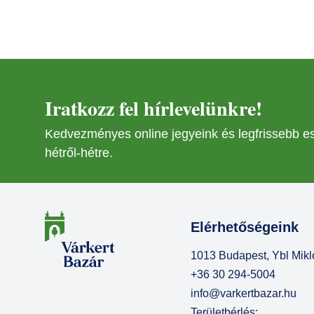
Iratkozz fel hírlevelünkre!
Kedvezményes online jegyeink és legfrissebb 
hétről-hétre.
Elérhetőségeink
1013 Budapest, Ybl Mikló
+36 30 294-5004
info@varkertbazar.hu
Területbérlés: