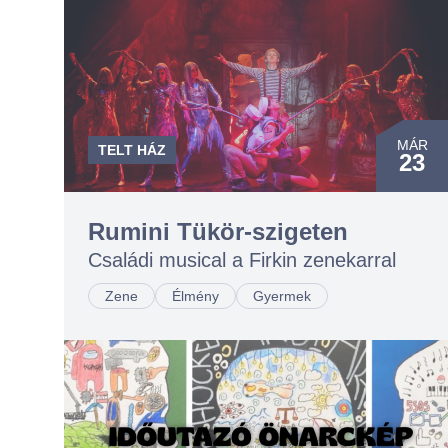
MÁR
TELT HÁZ
23
MÁR
23
Rumini Tükör-szigeten
Családi musical a Firkin zenekarral
NOV
02
Zene
Élmény
Gyermek
NOV
02
NOV
03