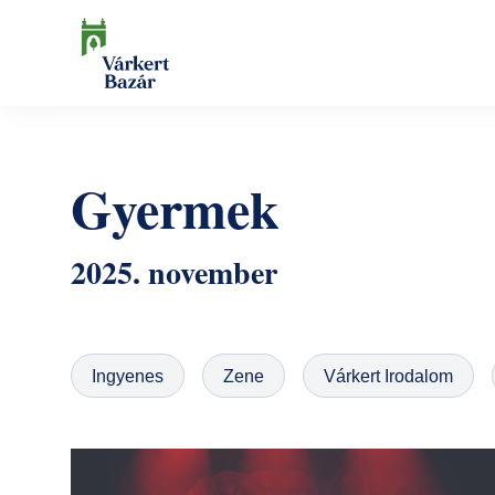
Ugrás
a
tartalomra
Keresés
Gyermek
2025. november
Ingyenes
Zene
Várkert Irodalom