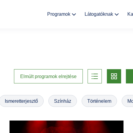
Fő
Programok
Látogatóknak
Ka
navigáció
Kulturális
Aktualitások
események
Rólunk
Kiállítások
Helyszínek
list
card
Múzeumpedagógia
Elmúlt programok elrejtése
Ajándékbolt
Galéria
Ismeretterjesztő
Színház
Történelem
Mo
Házirend
GYIK