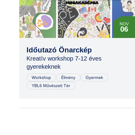
MÁR
29
NOV
06
MÁR
29
NOV
Időutazó Önarckép
08
Kreatív workshop 7-12 éves
gyerekeknek
NOV
08
Workshop
Élmény
Gyermek
YBL6 Művészeti Tér