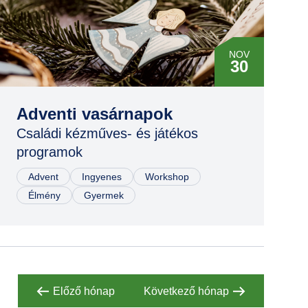
MÁR
29
NOV
30
MÁR
29
DEC
07
NOV
Adventi vasárnapok
08
Családi kézműves- és játékos
DEC
programok
14
NOV
08
Advent
Ingyenes
Workshop
DEC
Élmény
Gyermek
21
Előző hónap
Következő hónap