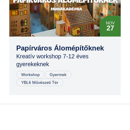
MÁR
29
NOV
27
MÁR
29
NOV
Papírváros Álomépítőknek
08
Kreatív workshop 7-12 éves
gyerekeknek
NOV
08
Workshop
Gyermek
YBL6 Művészeti Tér