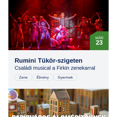
MÁR
23
MÁR
23
Rumini Tükör-szigeten
Családi musical a Firkin zenekarral
NOV
02
Zene
Élmény
Gyermek
NOV
02
NOV
03