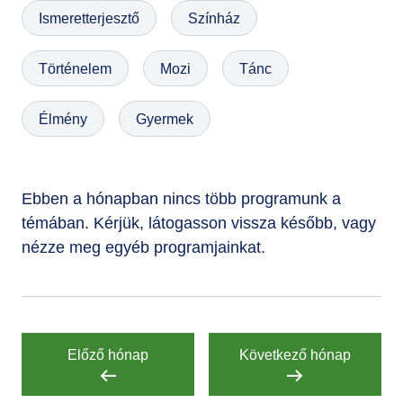
Ismeretterjesztő
Színház
GYIK
Történelem
Mozi
Tánc
Élmény
Gyermek
Ebben a hónapban nincs több programunk a
témában. Kérjük, látogasson vissza később, vagy
nézze meg egyéb programjainkat.
Előző hónap
Következő hónap