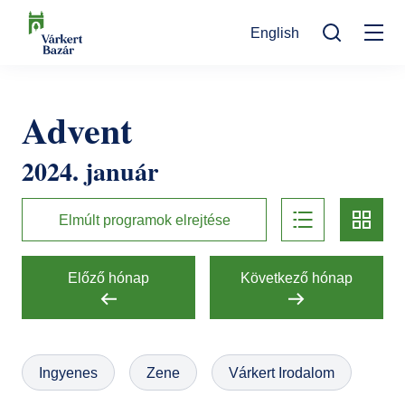
Ugrás
English
a
Mo
tartalomra
Keresés
na
Programok
Advent
Kulturális események
Látogatóknak
2024. január
Aktualitások
Kiállítások
Kapcsolat
list
card
Elérhetőség
Rólunk
Múzeumpedagógia
Elmúlt programok elrejtése
Jegyvásárlás
Online jegyek
Megközelítés
Helyszínek
Előző hónap
Következő hónap
Ajándékutalvány
Nyitvatartás
Ajándékbolt
Infopont, jegypénztár
Hírlevél feliratkozás
Galéria
Ingyenes
Zene
Várkert Irodalom
Helyszínbérlés
Házirend